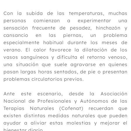
Junio
España debuta el lunes: la ayuda
Con la subida de las temperaturas, muchas
invisible que busca evitar lesiones en
personas comienzan a experimentar una
pleno Mundial
sensación frecuente de pesadez, hinchazón y
Eficacia comparativa de la acupresión
cansancio en las piernas, un problema
y la aromaterapia con eucalipto en la
gravedad del dolor de cabeza en
especialmente habitual durante los meses de
pacientes en hemodiálisis
verano. El calor favorece la dilatación de los
Efecto del Pilates en osteoartritis de
vasos sanguíneos y dificulta el retorno venoso,
rodilla
una situación que suele agravarse en quienes
Remedios naturales para aliviar las
pasan largas horas sentados, de pie o presentan
piernas hinchadas por el calor
problemas circulatorios previos.
Cofenat reclama al Gobierno la
regulación de la Osteopatía en España
tras el caso de Italia
Ante este escenario, desde la Asociación
Tratamiento manipulativo osteopático
Nacional de Profesionales y Autónomos de las
en 564 niños con cardiopatía
Terapias Naturales (Cofenat) recuerdan que
congénita: Informe de un proyecto
existen distintas medidas naturales que pueden
¿Son buenas las grasas?
ayudar a aliviar estas molestias y mejorar el
Tratamiento manipulativo osteopático:
procedimientos linfáticos
bienestar diario.