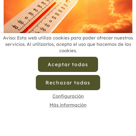
Aviso: Esta web utiliza cookies para poder ofrecer nuestros
servicios. Al utilizarlos, acepta el uso que hacemos de las
cookies.
Aceptar todas
remedios naturales
,
piernas hinchadas
,
calor
,
Terapias Naturales
,
Usoterapiasnaturales
,
Cofenat
,
Salud
,
salud natural
,
Medicina Natural
,
Medicina
Rechazar todas
integrativa
Configuración
Post
Compartir
Pin it
WhatsApp
Más información
Página principal