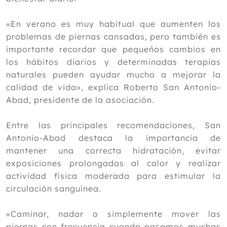
Digitopuntura y masaje Do-in
Mayo
«En verano es muy habitual que aumenten los
Abril
problemas de piernas cansadas, pero también es
Marzo
importante recordar que pequeños cambios en
Febrero
los hábitos diarios y determinadas terapias
Enero
naturales pueden ayudar mucho a mejorar la
calidad de vida», explica Roberto San Antonio-
2025
Abad, presidente de la asociación.
2024
2023
Entre las principales recomendaciones, San
Antonio-Abad destaca la importancia de
2022
mantener una correcta hidratación, evitar
2021
exposiciones prolongadas al calor y realizar
actividad física moderada para estimular la
2020
circulación sanguínea.
2019
«Caminar, nadar o simplemente mover las
2018
piernas con frecuencia cuando pasamos muchas