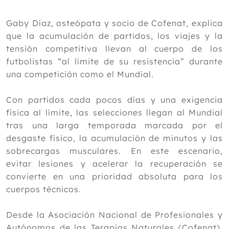
Junio
España debuta el lunes: la ayuda
Gaby Díaz, osteópata y socio de Cofenat, explica
invisible que busca evitar lesiones en
que la acumulación de partidos, los viajes y la
pleno Mundial
tensión competitiva llevan al cuerpo de los
Eficacia comparativa de la acupresión
futbolistas “al límite de su resistencia” durante
y la aromaterapia con eucalipto en la
gravedad del dolor de cabeza en
una competición como el Mundial.
pacientes en hemodiálisis
Efecto del Pilates en osteoartritis de
Con partidos cada pocos días y una exigencia
rodilla
física al límite, las selecciones llegan al Mundial
Remedios naturales para aliviar las
tras una larga temporada marcada por el
piernas hinchadas por el calor
desgaste físico, la acumulación de minutos y las
Cofenat reclama al Gobierno la
regulación de la Osteopatía en España
sobrecargas musculares. En este escenario,
tras el caso de Italia
evitar lesiones y acelerar la recuperación se
Tratamiento manipulativo osteopático
convierte en una prioridad absoluta para los
en 564 niños con cardiopatía
cuerpos técnicos.
congénita: Informe de un proyecto
¿Son buenas las grasas?
Desde la Asociación Nacional de Profesionales y
Tratamiento manipulativo osteopático:
procedimientos linfáticos
Autónomos de las Terapias Naturales (Cofenat),