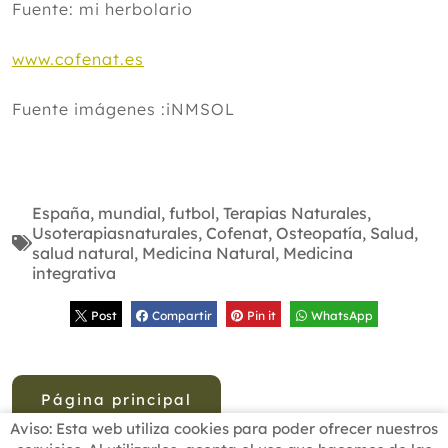
Fuente: mi herbolario
www.cofenat.es
Fuente imágenes :iNMSOL
España
,
mundial
,
futbol
,
Terapias Naturales
,
Usoterapiasnaturales
,
Cofenat
,
Osteopatía
,
Salud
,
salud natural
,
Medicina Natural
,
Medicina
integrativa
Post
Compartir
Pin it
WhatsApp
Página principal
Aviso: Esta web utiliza cookies para poder ofrecer nuestros