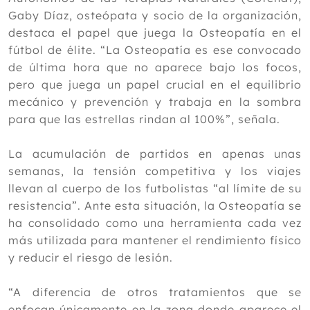
Digitopuntura y masaje Do-in
Gaby Díaz, osteópata y socio de la organización,
Mayo
destaca el papel que juega la Osteopatía en el
Abril
fútbol de élite. “La Osteopatía es ese convocado
Marzo
de última hora que no aparece bajo los focos,
Febrero
pero que juega un papel crucial en el equilibrio
Enero
mecánico y prevención y trabaja en la sombra
para que las estrellas rindan al 100%”, señala.
2025
2024
La acumulación de partidos en apenas unas
2023
semanas, la tensión competitiva y los viajes
llevan al cuerpo de los futbolistas “al límite de su
2022
resistencia”. Ante esta situación, la Osteopatía se
2021
ha consolidado como una herramienta cada vez
más utilizada para mantener el rendimiento físico
2020
y reducir el riesgo de lesión.
2019
“A diferencia de otros tratamientos que se
2018
enfocan únicamente en la zona donde aparece el