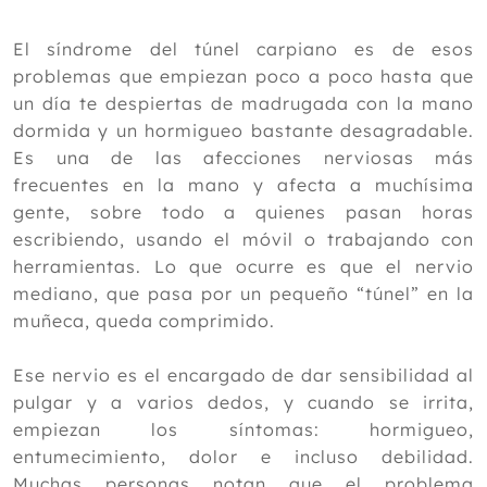
Junio
Mayo
El síndrome del túnel carpiano es de esos
Espino blanco: propiedades, usos y
problemas que empiezan poco a poco hasta que
contraindicaciones
un día te despiertas de madrugada con la mano
Síndrome del túnel carpiano y solución
dormida y un hormigueo bastante desagradable.
sin cirugía
Es una de las afecciones nerviosas más
Acupuntura y dolor neuropático
frecuentes en la mano y afecta a muchísima
diabético,estudio de investigación
gente, sobre todo a quienes pasan horas
Asma y alergias primaverales: cómo la
alimentación y las plantas medicinales
escribiendo, usando el móvil o trabajando con
pueden ayudar a reducir la inflamación
herramientas. Lo que ocurre es que el nervio
respiratoria
mediano, que pasa por un pequeño “túnel” en la
Estrategias de implementación
muñeca, queda comprimido.
optimizadas para intervenciones de
manejo de la medicina tradicional
china en población anciana con salud
Ese nervio es el encargado de dar sensibilidad al
deficiente y su impacto en la mejora de
pulgar y a varios dedos, y cuando se irrita,
la calidad de vida.
empiezan los síntomas: hormigueo,
Cofenat aconseja regular el sueño,
cuidar la alimentación y usar
entumecimiento, dolor e incluso debilidad.
Fitoterapia ante la astenia primaveral
Muchas personas notan que el problema