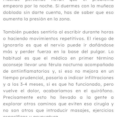
Yoga para la depresión: revisión
empeora por la noche. Si duermes con la muñeca
sistemática y metanálisis
doblada sin darte cuenta, has de saber que eso
Llega la primavera. ¿Por qué nos
aumenta la presión en la zona.
sentimos más cansados o irritables
cuando cambia el tiempo?
Abril
También puedes sentirlo al escribir durante horas
Marzo
o haciendo movimientos repetitivos. El riesgo de
Febrero
ignorarlo es que el nervio puede ir dañándose
Enero
más y perder fuerza en la base del pulgar. Lo
habitual es que el médico en primer término
2025
aconseje llevar una férula nocturna acompañada
2024
de antiinflamatorios y, si eso no mejora en un
tiempo prudencial, pasaría a indicar infiltraciones
2023
y a los 3-4 meses, si es que ha funcionado, pero
2022
vuelve el dolor, acabaríamos en el quirófano.
2021
Precisamente esto ha llevado a la gente a
explorar otros caminos que eviten esa cirugía y
2020
no son otros que introducir masajes, ejercicios
2019
específicos y acupuntura.