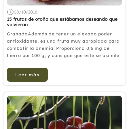
2018
08/10/2018
2017
15 frutas de otoño que estábamos deseando que
volvieran
2016
GranadaAdemás de tener un elevado poder
2015
antioxidante, es una fruta muy apropiada para
combatir la anemia. Proporciona 0,6 mg de
2014
hierro por 100 g, y consigue que este se asimile
2013
mejor porque también es rica en vitamina C (4
2012
mg/100 g). Y no solo esto, sino que esta
Leer más
vitamina C es más estable que ...