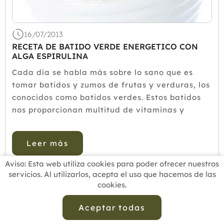
16/07/2013
RECETA DE BATIDO VERDE ENERGETICO CON
ALGA ESPIRULINA
Cada día se habla más sobre lo sano que es
tomar batidos y zumos de frutas y verduras, los
conocidos como batidos verdes. Estos batidos
nos proporcionan multitud de vitaminas y
minerales totalmente intactas ya que no se les
proporciona calor y se toman en el momento
Leer más
por ello no se pierden sus c...
Aviso: Esta web utiliza cookies para poder ofrecer nuestros
servicios. Al utilizarlos, acepta el uso que hacemos de las
cookies.
INICIO
BUSCADOR PROFESIONALES
ACTUALIDAD
ESCUELAS RECOMENDADAS
COMISIONES
Aceptar todas
CONTACTO