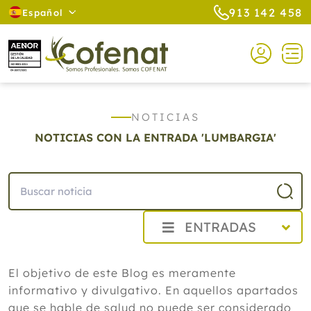
913 142 458
Español
NOTICIAS
NOTICIAS CON LA ENTRADA 'LUMBARGIA'
ENTRADAS
2026
El objetivo de este Blog es meramente
Agosto
informativo y divulgativo. En aquellos apartados
Cistitis en verano: cinco remedios
naturales para aliviar los síntomas,
que se hable de salud no puede ser considerado