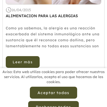
2018
16/04/2015
2017
ALIMENTACION PARA LAS ALERGIAS
2016
Como ya sabemos, la alergia es una reacción
2015
exacerbada del sistema inmunológico ante una
2014
sustancia que él reconoce como dañina, pero
lamentablemente no todas esas sustancias son
2013
dañinas realmente. Comienza ya la primavera y
2012
aumentan los casos de alergia especialmente al
Leer más
polen de ciertas plan...
Aviso: Esta web utiliza cookies para poder ofrecer nuestros
servicios. Al utilizarlos, acepta el uso que hacemos de las
cookies.
INICIO
BUSCADOR PROFESIONALES
ACTUALIDAD
ESCUELAS RECOMENDADAS
COMISIONES
Aceptar todas
CONTACTO