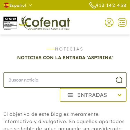
913 142 458
Español
NOTICIAS
NOTICIAS CON LA ENTRADA 'ASPIRINA'
ENTRADAS
2026
El objetivo de este Blog es meramente
Agosto
informativo y divulgativo. En aquellos apartados
Cistitis en verano: cinco remedios
naturales para aliviar los síntomas,
que se hable de salud no puede ser considerado