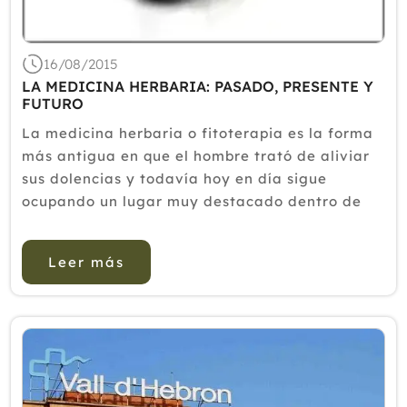
2018
2017
16/08/2015
LA MEDICINA HERBARIA: PASADO, PRESENTE Y
2016
FUTURO
2015
La medicina herbaria o fitoterapia es la forma
2014
más antigua en que el hombre trató de aliviar
sus dolencias y todavía hoy en día sigue
2013
ocupando un lugar muy destacado dentro de
2012
las alternativas para mejorar o curar una
enfermedad.Es una rama del conocimiento que
Leer más
se enriquece constantemente, pu...