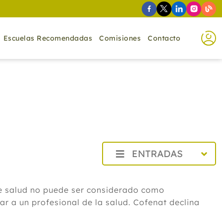
Escuelas Recomendadas
Comisiones
Contacto
ENTRADAS
2026
Agosto
de salud no puede ser considerado como
Cistitis en verano: cinco remedios
r a un profesional de la salud. Cofenat declina
naturales para aliviar los síntomas,
según un experto