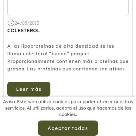
2019
2018
24/05/2013
COLESTEROL
2017
2016
A las lipoproteínas de alta densidad se les
2015
llama colesterol “bueno” porque:
Proporcionalmente contienen más proteínas que
2014
grasas. Las proteínas que contienen son afines
2013
al colesterol y grasas que puedan encontrarse
circulando en la sangre, de...
2012
Leer más
Aviso: Esta web utiliza cookies para poder ofrecer nuestros
servicios. Al utilizarlos, acepta el uso que hacemos de las
cookies.
INICIO
BUSCADOR PROFESIONALES
ACTUALIDAD
ESCUELAS RECOMENDADAS
COMISIONES
Aceptar todas
CONTACTO