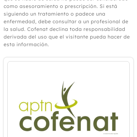
Cistitis en verano: cinco remedios
como asesoramiento o prescripción. Si está
naturales para aliviar los síntomas,
siguiendo un tratamiento o padece una
según un experto
enfermedad, debe consultar a un profesional de
Julio
la salud. Cofenat declina toda responsabilidad
Junio
derivada del uso que el visitante pueda hacer de
Mayo
esta información.
Abril
Marzo
Febrero
Enero
2025
2024
2023
2022
2021
2020