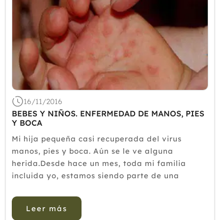
16/11/2016
BEBES Y NIÑOS. ENFERMEDAD DE MANOS, PIES
Y BOCA
Mi hija pequeña casi recuperada del virus
manos, pies y boca. Aún se le ve alguna
herida.Desde hace un mes, toda mi familia
incluida yo, estamos siendo parte de una
espiral enfermiza, gracias a los virus y
bacterias que nos trae mi hija mayor del cole.
Leer más
Como no ha ido a la guarde, ahora esta cog...