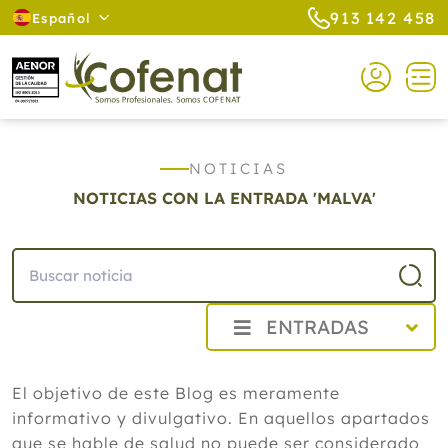
913 142 458
Español
NOTICIAS
NOTICIAS CON LA ENTRADA 'MALVA'
ENTRADAS
2026
El objetivo de este Blog es meramente
Agosto
informativo y divulgativo. En aquellos apartados
Cistitis en verano: cinco remedios
naturales para aliviar los síntomas,
que se hable de salud no puede ser considerado