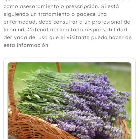
según un experto
como asesoramiento o prescripción. Si está
Julio
siguiendo un tratamiento o padece una
Junio
enfermedad, debe consultar a un profesional de
Mayo
la salud. Cofenat declina toda responsabilidad
Abril
derivada del uso que el visitante pueda hacer de
Marzo
esta información.
Febrero
Enero
2025
2024
2023
2022
2021
2020
2019