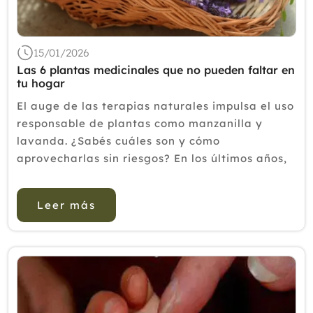
2018
2017
15/01/2026
2016
Las 6 plantas medicinales que no pueden faltar en
tu hogar
2015
El auge de las terapias naturales impulsa el uso
2014
responsable de plantas como manzanilla y
lavanda. ¿Sabés cuáles son y cómo
2013
aprovecharlas sin riesgos? En los últimos años,
2012
creció notablemente el interés por las plantas
medicinales y los...
Leer más