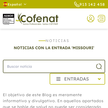
913 142 458
Español
NOTICIAS
NOTICIAS CON LA ENTRADA 'MISSOURI'
ENTRADAS
2026
El objetivo de este Blog es meramente
Agosto
informativo y divulgativo. En aquellos apartados
Cistitis en verano: cinco remedios
naturales para aliviar los síntomas,
que se hable de salud no puede ser considerado