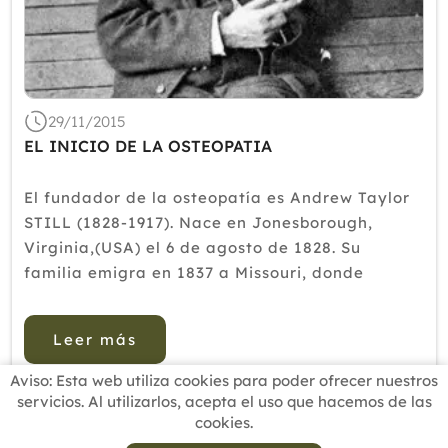
2018
2017
2016
29/11/2015
2015
EL INICIO DE LA OSTEOPATIA
2014
El fundador de la osteopatía es Andrew Taylor
2013
STILL (1828-1917). Nace en Jonesborough,
2012
Virginia,(USA) el 6 de agosto de 1828. Su
familia emigra en 1837 a Missouri, donde
compra una granja y lleva una vida de pionero.
Su padre, Abram, es pastor metodista, médico y
Leer más
granjero.Anfrew Taylor StillDur...
Aviso: Esta web utiliza cookies para poder ofrecer nuestros
servicios. Al utilizarlos, acepta el uso que hacemos de las
cookies.
INICIO
BUSCADOR PROFESIONALES
ACTUALIDAD