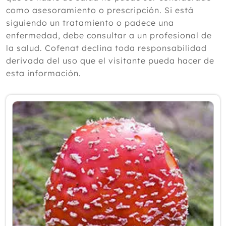
según un experto
como asesoramiento o prescripción. Si está
Julio
siguiendo un tratamiento o padece una
Junio
enfermedad, debe consultar a un profesional de
Mayo
la salud. Cofenat declina toda responsabilidad
Abril
derivada del uso que el visitante pueda hacer de
Marzo
esta información.
Febrero
Enero
2025
2024
2023
2022
2021
2020
2019