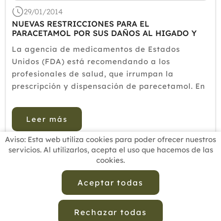
29/01/2014
NUEVAS RESTRICCIONES PARA EL
PARACETAMOL POR SUS DAÑOS AL HIGADO Y
SUS MUERTES
La agencia de medicamentos de Estados
Unidos (FDA) está recomendando a los
profesionales de salud, que irrumpan la
prescripción y dispensación de parecetamol. En
concreto, este órgano regulador se refiere a los
productos de venta con receta con combinación
Leer más
a dos...
Aviso: Esta web utiliza cookies para poder ofrecer nuestros
servicios. Al utilizarlos, acepta el uso que hacemos de las
cookies.
INICIO
BUSCADOR PROFESIONALES
ACTUALIDAD
ESCUELAS RECOMENDADAS
COMISIONES
Aceptar todas
CONTACTO
Rechazar todas
Aviso Legal
Política de Privacidad de Datos