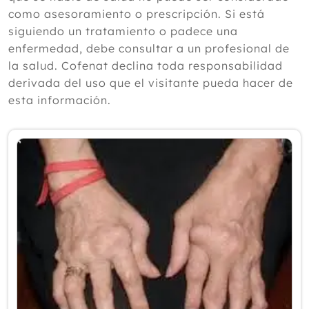
según un experto
como asesoramiento o prescripción. Si está
Julio
siguiendo un tratamiento o padece una
Junio
enfermedad, debe consultar a un profesional de
Mayo
la salud. Cofenat declina toda responsabilidad
Abril
derivada del uso que el visitante pueda hacer de
Marzo
esta información.
Febrero
Enero
2025
2024
2023
2022
2021
2020
2019