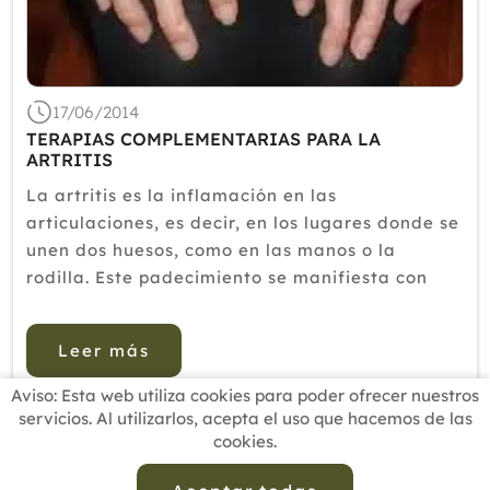
2018
2017
2016
17/06/2014
TERAPIAS COMPLEMENTARIAS PARA LA
2015
ARTRITIS
2014
La artritis es la inflamación en las
articulaciones, es decir, en los lugares donde se
2013
unen dos huesos, como en las manos o la
2012
rodilla. Este padecimiento se manifiesta con
dolor, rigidez e hinchazón, por lo que resulta
muy molesta, además de que limita el
Leer más
movimiento.Sus causas son variadas: pu...
Aviso: Esta web utiliza cookies para poder ofrecer nuestros
servicios. Al utilizarlos, acepta el uso que hacemos de las
cookies.
INICIO
BUSCADOR PROFESIONALES
ACTUALIDAD
ESCUELAS RECOMENDADAS
COMISIONES