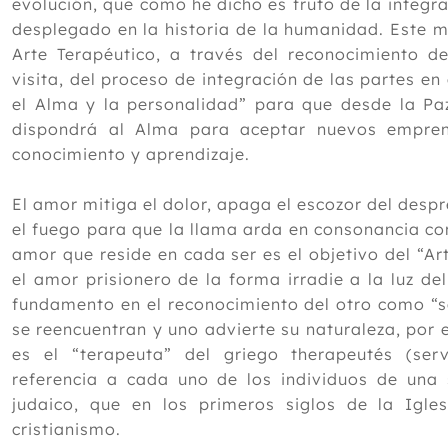
evolución, que como he dicho es fruto de la integr
desplegado en la historia de la humanidad. Este m
Arte Terapéutico, a través del reconocimiento d
visita, del proceso de integración de las partes en 
el Alma y la personalidad” para que desde la Paz
dispondrá al Alma para aceptar nuevos emprend
conocimiento y aprendizaje.
El amor mitiga el dolor, apaga el escozor del despr
el fuego para que la llama arda en consonancia con 
amor que reside en cada ser es el objetivo del “A
el amor prisionero de la forma irradie a la luz del
fundamento en el reconocimiento del otro como “se
se reencuentran y uno advierte su naturaleza, por e
es el “terapeuta” del griego therapeutés (ser
referencia a cada uno de los individuos de una s
judaico, que en los primeros siglos de la Igle
cristianismo.