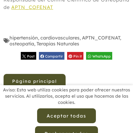
de
APTN_COFENAT
hipertensión
,
cardiovasculares
,
APTN_COFENAT
,
osteopatia
,
Terapias Naturales
Post
Compartir
Pin it
WhatsApp
Página principal
Aviso: Esta web utiliza cookies para poder ofrecer nuestros
servicios. Al utilizarlos, acepta el uso que hacemos de las
cookies.
INICIO
BUSCADOR PROFESIONALES
ACTUALIDAD
ESCUELAS RECOMENDADAS
COMISIONES
Aceptar todas
CONTACTO