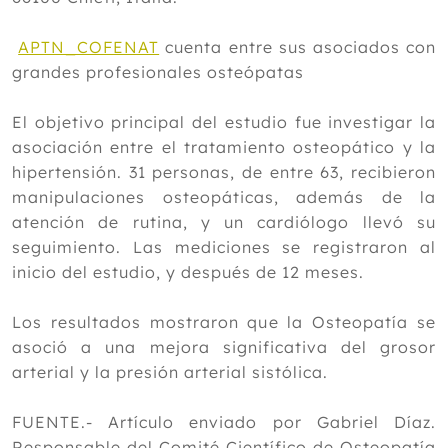
Noviembre
Octubre
APTN_COFENAT
cuenta entre sus asociados con
Septiembre
grandes profesionales osteópatas
Agosto
Julio
El objetivo principal del estudio fue investigar la
Junio
asociación entre el tratamiento osteopático y la
Mayo
hipertensión. 31 personas, de entre 63, recibieron
Abril
manipulaciones osteopáticas, además de la
Marzo
atención de rutina, y un cardiólogo llevó su
Febrero
seguimiento. Las mediciones se registraron al
Enero
inicio del estudio, y después de 12 meses.
2012
Los resultados mostraron que la Osteopatía se
asoció a una mejora significativa del grosor
arterial y la presión arterial sistólica.
FUENTE.- Artículo enviado por Gabriel Díaz.
Responsable del Comité Científico de Osteopatía