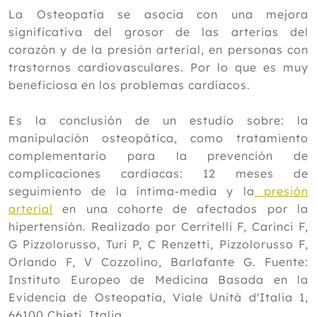
2024
La Osteopatía se asocia con una mejora
significativa del grosor de las arterias del
2023
corazón y de la presión arterial, en personas con
2022
trastornos cardiovasculares. Por lo que es muy
beneficiosa en los problemas cardíacos.
2021
2020
Es la conclusión de un estudio sobre: la
2019
manipulación osteopática, como tratamiento
complementario para la prevención de
2018
complicaciones cardiacas: 12 meses de
2017
seguimiento de la íntima-media y la
presión
arterial
en una cohorte de afectados por la
2016
hipertensión. Realizado por Cerritelli F, Carinci F,
2015
G Pizzolorusso, Turi P, C Renzetti, Pizzolorusso F,
Orlando F, V Cozzolino, Barlafante G. Fuente:
2014
Instituto Europeo de Medicina Basada en la
2013
Evidencia de Osteopatía, Viale Unità d'Italia 1,
Diciembre
66100 Chieti, Italia.