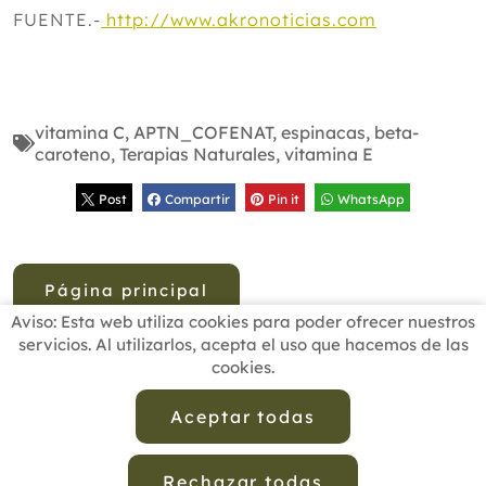
FUENTE.-
http://www.akronoticias.com
vitamina C
,
APTN_COFENAT
,
espinacas
,
beta-
caroteno
,
Terapias Naturales
,
vitamina E
Post
Compartir
Pin it
WhatsApp
Página principal
Aviso: Esta web utiliza cookies para poder ofrecer nuestros
servicios. Al utilizarlos, acepta el uso que hacemos de las
cookies.
INICIO
BUSCADOR PROFESIONALES
ACTUALIDAD
ESCUELAS RECOMENDADAS
COMISIONES
Aceptar todas
CONTACTO
Rechazar todas