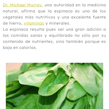
2024
Dr. Michael Murray
, una autoridad en la medicina
natural, afirma que la espinaca es uno de los
2023
vegetales más nutritivos y una excelente fuente
2022
de hierro,
vitaminas
y minerales.
La espinaca resulta pues ser una gran adición a
2021
las comidas sanas y equilibrada no sólo por su
2020
contenido de nutrientes, sino también porque es
2019
baja en calorías.
2018
2017
2016
2015
2014
2013
Diciembre