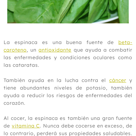
Noviembre
Octubre
Septiembre
Agosto
Julio
Junio
La espinaca es una buena fuente de
beta-
Mayo
caroteno
, un
antioxidante
que ayuda a combatir
Abril
las enfermedades y condiciones oculares como
Marzo
las cataratas.
Febrero
Enero
También ayuda en la lucha contra el
cáncer
y
tiene abundantes niveles de potasio, también
2012
ayuda a reducir los riesgos de enfermedades del
corazón.
Al cocer, la espinaca es también una gran fuente
de
vitamina C
. Nunca debe cocerse en exceso, de
lo contrario, perderá sus propiedades saludables.