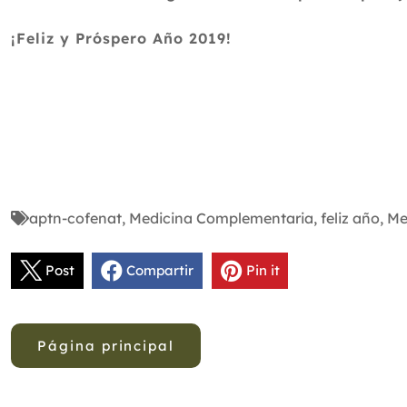
¡Feliz y Próspero Año 2019!
aptn-cofenat
,
Medicina Complementaria
,
feliz año
,
Me
Post
Compartir
Pin it
Página principal