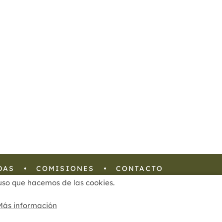
Octubre
Septiembre
Agosto
Julio
Junio
Mayo
Abril
Marzo
Febrero
Enero
2013
2012
DAS
COMISIONES
CONTACTO
l uso que hacemos de las cookies.
Configuración de Cookies
Más información