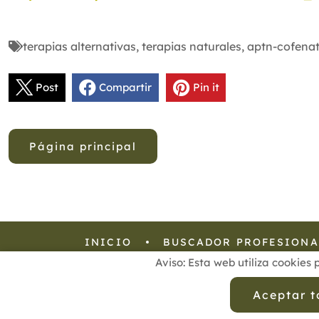
terapias alternativas
,
terapias naturales
,
aptn-cofena
Post
Compartir
Pin it
Página principal
INICIO
BUSCADOR PROFESIONA
Aviso: Esta web utiliza cookies 
Aviso Legal
Política de
Aceptar 