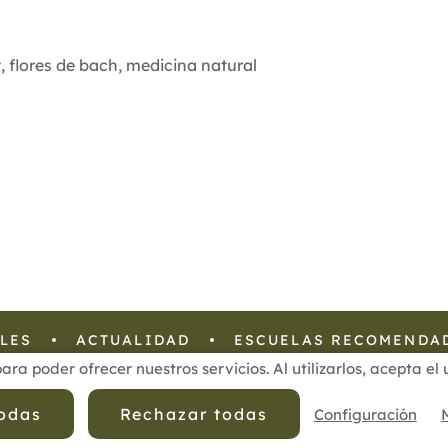
t
,
flores de bach
,
medicina natural
LES
ACTUALIDAD
ESCUELAS RECOMENDA
para poder ofrecer nuestros servicios. Al utilizarlos, acepta e
 Privacidad de Datos
Política de Calidad
Política de Cookies
todas
Rechazar todas
Configuración
cofenat.es
© 2025 - Diseño y programación por
Edina.es