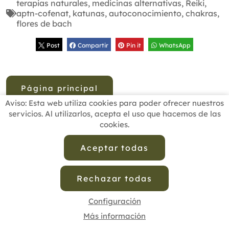
terapias naturales
,
medicinas alternativas
,
Reiki
,
aptn-cofenat
,
katunas
,
autoconocimiento
,
chakras
,
flores de bach
Post
Compartir
Pin it
WhatsApp
Página principal
Aviso: Esta web utiliza cookies para poder ofrecer nuestros
servicios. Al utilizarlos, acepta el uso que hacemos de las
cookies.
INICIO
BUSCADOR PROFESIONALES
ACTUALIDAD
ESCUELAS RECOMENDADAS
COMISIONES
Aceptar todas
CONTACTO
Rechazar todas
Aviso Legal
Política de Privacidad de Datos
Política de Calidad
Política de Cookies
Configuración de Cookies
Configuración
Más información
cofenat.es
© 2025 - Diseño y programación por
Edina.es