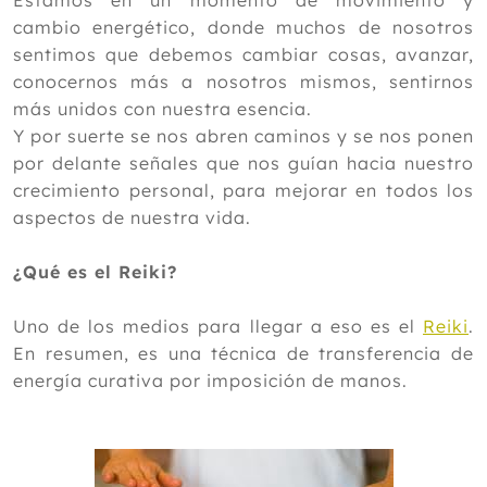
Estamos en un momento de movimiento y
cambio energético, donde muchos de nosotros
2023
sentimos que debemos cambiar cosas, avanzar,
2022
conocernos más a nosotros mismos, sentirnos
más unidos con nuestra esencia.
2021
Y por suerte se nos abren caminos y se nos ponen
2020
por delante señales que nos guían hacia nuestro
2019
crecimiento personal, para mejorar en todos los
aspectos de nuestra vida.
2018
2017
¿Qué es el Reiki?
2016
Uno de los medios para llegar a eso es el
Reiki
.
2015
En resumen, es una técnica de transferencia de
energía curativa por imposición de manos.
2014
Diciembre
Noviembre
Octubre