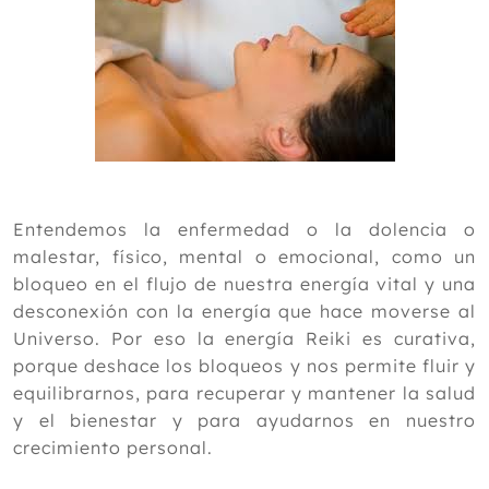
Septiembre
Agosto
Julio
Junio
Mayo
Abril
Marzo
Febrero
Enero
Entendemos la enfermedad o la dolencia o
malestar, físico, mental o emocional, como un
2013
bloqueo en el flujo de nuestra energía vital y una
2012
desconexión con la energía que hace moverse al
Universo. Por eso la energía Reiki es curativa,
porque deshace los bloqueos y nos permite fluir y
equilibrarnos, para recuperar y mantener la salud
y el bienestar y para ayudarnos en nuestro
crecimiento personal.