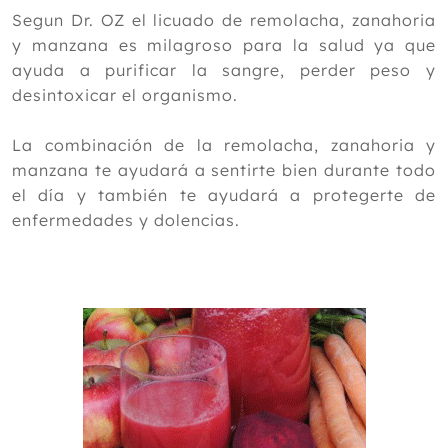
2024
Segun Dr. OZ el licuado de remolacha, zanahoria
y manzana es milagroso para la salud ya que
2023
ayuda a purificar la sangre, perder peso y
2022
desintoxicar el organismo.
2021
La combinación de la remolacha, zanahoria y
2020
manzana te ayudará a sentirte bien durante todo
2019
el día y también te ayudará a protegerte de
enfermedades y dolencias.
2018
2017
2016
2015
Diciembre
Noviembre
Octubre
Septiembre