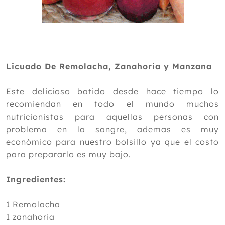
Agosto
Julio
Junio
Mayo
Abril
Licuado De Remolacha, Zanahoria y Manzana
Marzo
Febrero
Este delicioso batido desde hace tiempo lo
Enero
recomiendan en todo el mundo muchos
2014
nutricionistas para aquellas personas con
problema en la sangre, ademas es muy
2013
económico para nuestro bolsillo ya que el costo
2012
para prepararlo es muy bajo.
Ingredientes:
1 Remolacha
1 zanahoria