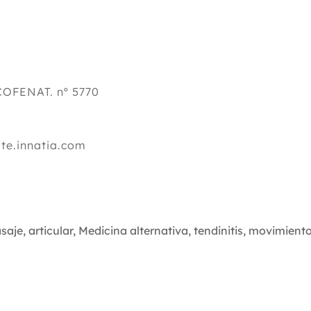
 COFENAT. nº 5770
te.innatia.com
saje
,
articular
,
Medicina alternativa
,
tendinitis
,
movimient