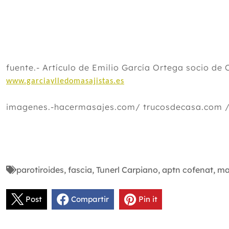
fuente.- Artículo de Emilio García Ortega socio de
www.garciaylledomasajistas.es
imagenes.-hacermasajes.com/ trucosdecasa.com /
parotiroides
,
fascia
,
Tunerl Carpiano
,
aptn cofenat
,
ma
Post
Compartir
Pin it