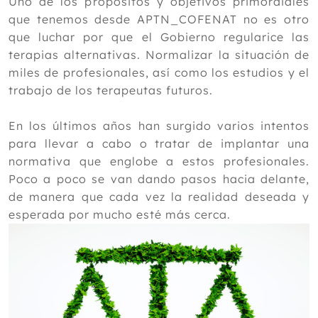
Enero
Uno de los propósitos y objetivos primordiales
que tenemos desde APTN_COFENAT no es otro
2018
que luchar por que el Gobierno regularice las
2017
terapias alternativas. Normalizar la situación de
miles de profesionales, así como los estudios y el
2016
trabajo de los terapeutas futuros.
2015
En los últimos años han surgido varios intentos
2014
para llevar a cabo o tratar de implantar una
2013
normativa que englobe a estos profesionales.
Poco a poco se van dando pasos hacia delante,
2012
de manera que cada vez la realidad deseada y
esperada por mucho esté más cerca.