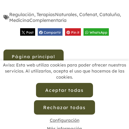
Regulación
,
TerapiasNaturales
,
Cofenat
,
Cataluña
,
MedicinaComplementaria
Post
Compartir
Pin it
WhatsApp
Página principal
Aviso: Esta web utiliza cookies para poder ofrecer nuestros
servicios. Al utilizarlos, acepta el uso que hacemos de las
cookies.
INICIO
BUSCADOR PROFESIONALES
ACTUALIDAD
ESCUELAS RECOMENDADAS
COMISIONES
Aceptar todas
CONTACTO
Rechazar todas
Aviso Legal
Política de Privacidad de Datos
Política de Calidad
Política de Cookies
Configuración de Cookies
Configuración
Más información
cofenat.es
© 2025 - Diseño y programación por
Edina.es