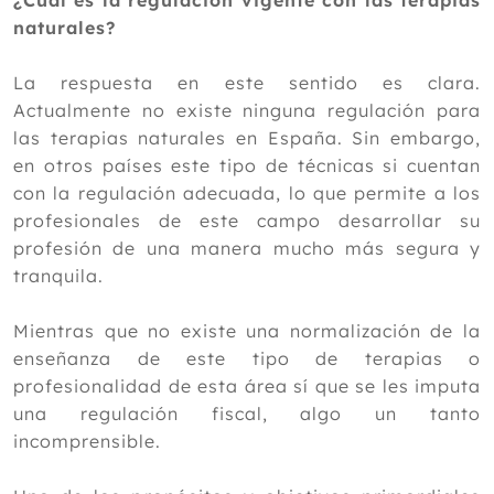
¿Cuál es la regulación vigente con las terapias
naturales?
2023
2022
La respuesta en este sentido es clara.
Actualmente no existe ninguna regulación para
2021
las terapias naturales en España. Sin embargo,
2020
en otros países este tipo de técnicas si cuentan
2019
con la regulación adecuada, lo que permite a los
Diciembre
profesionales de este campo desarrollar su
Noviembre
profesión de una manera mucho más segura y
Octubre
tranquila.
Septiembre
Julio
Mientras que no existe una normalización de la
Junio
enseñanza de este tipo de terapias o
Mayo
profesionalidad de esta área sí que se les imputa
Abril
una regulación fiscal, algo un tanto
Marzo
incomprensible.
Febrero