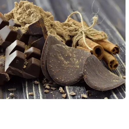
2023
2022
2021
2020
Diciembre
Noviembre
Octubre
Septiembre
Agosto
Julio
Junio
Mayo
Abril
Marzo
Febrero
Enero