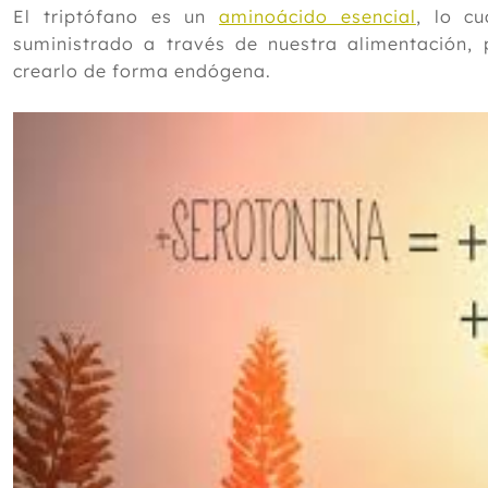
El triptófano es un
aminoácido esencial
, lo c
suministrado a través de nuestra alimentación,
crearlo de forma endógena.