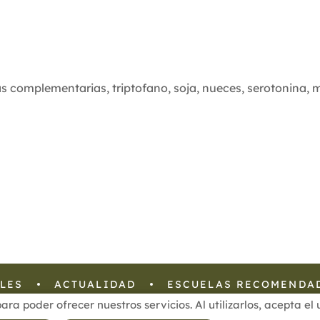
as complementarias
,
triptofano
,
soja
,
nueces
,
serotonina
,
m
LES
ACTUALIDAD
ESCUELAS RECOMENDA
para poder ofrecer nuestros servicios. Al utilizarlos, acepta e