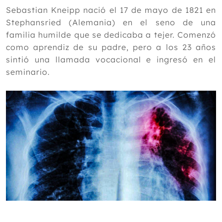
2024
Sebastian Kneipp nació el 17 de mayo de 1821 en
Stephansried (Alemania) en el seno de una
2023
familia humilde que se dedicaba a tejer. Comenzó
2022
como aprendiz de su padre, pero a los 23 años
sintió una llamada vocacional e ingresó en el
2021
seminario.
2020
Diciembre
Noviembre
Octubre
Septiembre
Agosto
Julio
Junio
Mayo
Abril
Marzo
Febrero