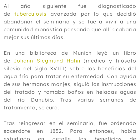
Enero
Al año siguiente fue diagnosticado
de
tuberculosis
avanzada por lo que decidió
2019
abandonar el seminario y se fue a vivir a una
2018
comunidad monástica pensando que allí acabaría
2017
mejor sus últimos días.
2016
En una biblioteca de Munich leyó un libro
2015
de
Johann Siegmund Hahn
(médico y filósofo
silesio del siglo XVIII) sobre los beneficios del
2014
agua fría para tratar su enfermedad. Con ayuda
2013
de sus hermanos monjes, siguió las instrucciones
del tratado y tomaba baños en heladas aguas
2012
del río Danubio. Tras varias semanas de
tratamiento, se curó.
Tras reingresar en el seminario, fue ordenado
sacerdote en 1852. Para entonces, había
estudiado en detalle los beneficios de