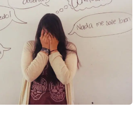
2023
2022
2021
2020
Diciembre
Noviembre
Octubre
Septiembre
Agosto
Julio
Junio
Mayo
Abril
Marzo
Febrero
Enero