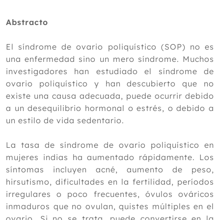
2024
Abstracto
2023
Diciembre
El síndrome de ovario poliquístico (SOP) no es
Noviembre
una enfermedad sino un mero síndrome. Muchos
Octubre
investigadores han estudiado el síndrome de
Septiembre
ovario poliquístico y han descubierto que no
Agosto
existe una causa adecuada, puede ocurrir debido
Julio
a un desequilibrio hormonal o estrés, o debido a
Junio
un estilo de vida sedentario.
Mayo
Abril
La tasa de síndrome de ovario poliquístico en
Marzo
mujeres indias ha aumentado rápidamente. Los
Febrero
síntomas incluyen acné, aumento de peso,
Enero
hirsutismo, dificultades en la fertilidad, períodos
2022
irregulares o poco frecuentes, óvulos ováricos
inmaduros que no ovulan, quistes múltiples en el
2021
ovario. Si no se trata, puede convertirse en la