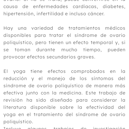
2020
causa de enfermedades cardíacas, diabetes,
2019
hipertensión, infertilidad e incluso cáncer.
2018
Hay una variedad de tratamientos médicos
2017
disponibles para tratar el síndrome de ovario
poliquístico, pero tienen un efecto temporal y, si
2016
se toman durante mucho tiempo, pueden
2015
provocar efectos secundarios graves.
2014
El yoga tiene efectos comprobados en la
2013
reducción y el manejo de los síntomas del
síndrome de ovario poliquístico de manera más
2012
efectiva junto con la medicina. Este trabajo de
revisión ha sido diseñado para considerar la
literatura disponible sobre la efectividad del
yoga en el tratamiento del síndrome de ovario
poliquístico.
Incluye algunos trabajos de investigación