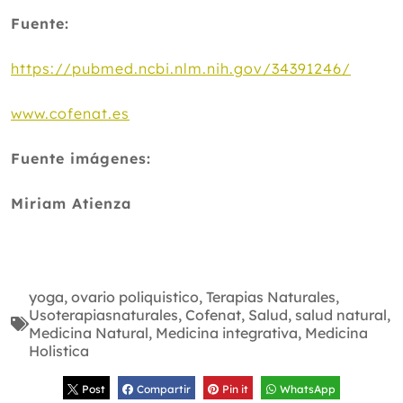
Fuente:
https://pubmed.ncbi.nlm.nih.gov/34391246/
www.cofenat.es
Fuente imágenes:
Miriam Atienza
yoga
,
ovario poliquistico
,
Terapias Naturales
,
Usoterapiasnaturales
,
Cofenat
,
Salud
,
salud natural
,
Medicina Natural
,
Medicina integrativa
,
Medicina
Holistica
Post
Compartir
Pin it
WhatsApp