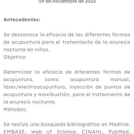
09 de noviembre de 2023
2024
Antecedentes:
2023
Diciembre
Se desconoce la eficacia de las diferentes formas
Noviembre
de acupuntura para el tratamiento de la enuresis
Octubre
nocturna en niños.
Septiembre
Objetivo:
Agosto
Julio
Determinar la eficacia de diferentes formas de
Junio
acupuntura, como acupuntura manual,
Mayo
láser/electroacupuntura, inyección de puntos de
Abril
acupuntura y moxibustión, para el tratamiento de
Marzo
la enuresis nocturna.
Febrero
Métodos:
Enero
2022
Se realizó una búsqueda bibliográfica en Medline,
EMBASE, Web of Science, CINAHL, PubMed,
2021