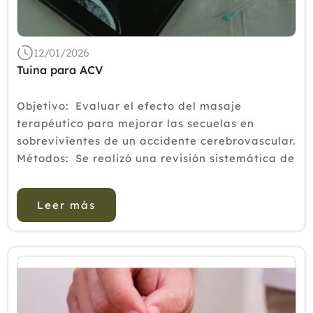
2018
2017
12/01/2026
2016
Tuina para ACV
2015
Objetivo: Evaluar el efecto del masaje
2014
terapéutico para mejorar las secuelas en
sobrevivientes de un accidente cerebrovascular.
2013
Métodos: Se realizó una revisión sistemática de
2012
las nueve bases de datos médicas desde enero
de 1961 has...
Leer más