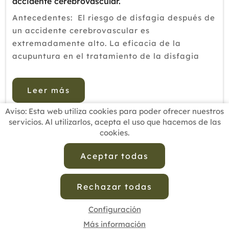
accidente cerebrovascular.
Antecedentes: El riesgo de disfagia después de
un accidente cerebrovascular es
extremadamente alto. La eficacia de la
acupuntura en el tratamiento de la disfagia
después de un accidente cerebrovascular
carece de respaldo médico basado en
Leer más
evidencia de alto nivel.&...
Aviso: Esta web utiliza cookies para poder ofrecer nuestros
servicios. Al utilizarlos, acepta el uso que hacemos de las
cookies.
INICIO
BUSCADOR PROFESIONALES
ACTUALIDAD
ESCUELAS RECOMENDADAS
COMISIONES
Aceptar todas
CONTACTO
Rechazar todas
Aviso Legal
Política de Privacidad de Datos
Política de Calidad
Política de Cookies
Configuración de Cookies
Configuración
Más información
cofenat.es
© 2025 - Diseño y programación por
Edina.es