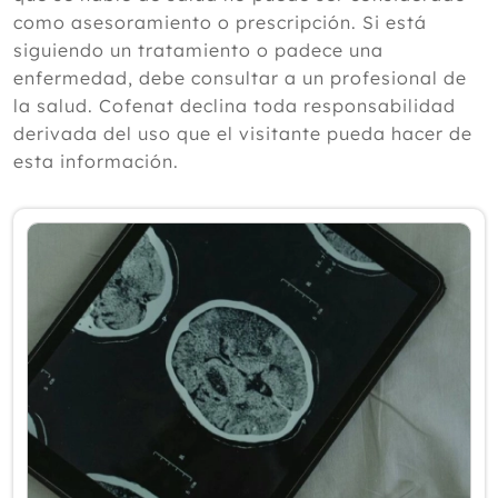
según un experto
como asesoramiento o prescripción. Si está
Julio
siguiendo un tratamiento o padece una
Junio
enfermedad, debe consultar a un profesional de
Mayo
la salud. Cofenat declina toda responsabilidad
Abril
derivada del uso que el visitante pueda hacer de
Marzo
esta información.
Febrero
Enero
2025
2024
2023
2022
2021
2020
2019