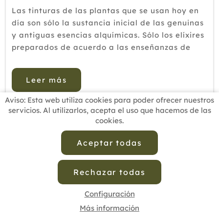
Las tinturas de las plantas que se usan hoy en
día son sólo la sustancia inicial de las genuinas
y antiguas esencias alquímicas. Sólo los elíxires
preparados de acuerdo a las enseñanzas de
Paracelso contienen todos los tres poderes
curativos de la planta – hecha del cuerpo,
Leer más
espíritu y al...
Aviso: Esta web utiliza cookies para poder ofrecer nuestros
servicios. Al utilizarlos, acepta el uso que hacemos de las
cookies.
INICIO
BUSCADOR PROFESIONALES
ACTUALIDAD
ESCUELAS RECOMENDADAS
COMISIONES
Aceptar todas
CONTACTO
Rechazar todas
Aviso Legal
Política de Privacidad de Datos
Política de Calidad
Política de Cookies
Configuración de Cookies
Configuración
Más información
cofenat.es
© 2025 - Diseño y programación por
Edina.es