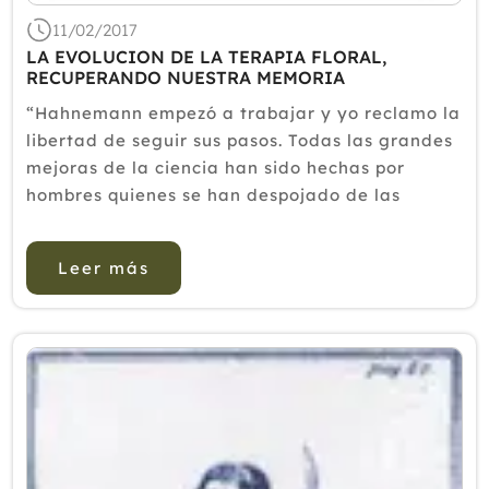
2018
11/02/2017
LA EVOLUCION DE LA TERAPIA FLORAL,
2017
RECUPERANDO NUESTRA MEMORIA
2016
“Hahnemann empezó a trabajar y yo reclamo la
libertad de seguir sus pasos. Todas las grandes
2015
mejoras de la ciencia han sido hechas por
2014
hombres quienes se han despojado de las
2013
ataduras de las enseñanzas anteriores y
comienzan con una revisión completa y radical
2012
Leer más
de toda la materia”1 E...