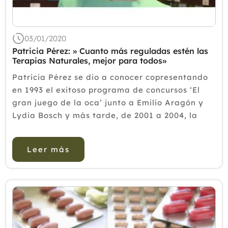
2018
2017
03/01/2020
2016
Patricia Pérez: » Cuanto más reguladas estén las
Terapias Naturales, mejor para todos»
2015
Patricia Pérez se dio a conocer copresentando
2014
en 1993 el exitoso programa de concursos ‘El
gran juego de la oca’ junto a Emilio Aragón y
2013
Lydia Bosch y más tarde, de 2001 a 2004, la
2012
recordamos, entre otros programas,
presentando junto al periodista Víctor Sa...
Leer más