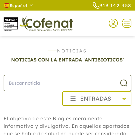
913 142 458
Español
NOTICIAS
NOTICIAS CON LA ENTRADA 'ANTIBIOTICOS'
ENTRADAS
2026
El objetivo de este Blog es meramente
Agosto
informativo y divulgativo. En aquellos apartados
Cistitis en verano: cinco remedios
naturales para aliviar los síntomas,
que se hable de salud no puede ser considerado