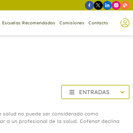
Escuelas Recomendadas
Comisiones
Contacto
ENTRADAS
2026
Agosto
de salud no puede ser considerado como
Cistitis en verano: cinco remedios
r a un profesional de la salud. Cofenat declina
naturales para aliviar los síntomas,
según un experto