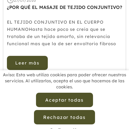
27/07/2016
2018
¿POR QUÉ EL MASAJE DE TEJIDO CONJUNTIVO?
2017
EL TEJIDO CONJUNTIVO EN EL CUERPO
2016
HUMANOHasta hace poco se creía que se
trataba de un tejido amorfo, sin relevancia
2015
funcional mas que la de ser envoltorio fibroso
2014
de estructuras del organismo, sin embargo,
estudios recientes ha demostrado su gran
2013
Leer más
importancia.Bases estructurales del Tejido
2012
Conect...
Aviso: Esta web utiliza cookies para poder ofrecer nuestros
servicios. Al utilizarlos, acepta el uso que hacemos de las
cookies.
INICIO
BUSCADOR PROFESIONALES
ACTUALIDAD
ESCUELAS RECOMENDADAS
COMISIONES
Aceptar todas
CONTACTO
Rechazar todas
Aviso Legal
Política de Privacidad de Datos
Política de Calidad
Política de Cookies