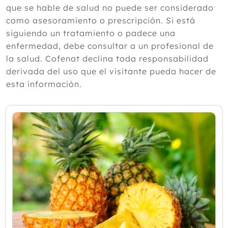
naturales para aliviar los síntomas,
que se hable de salud no puede ser considerado
según un experto
como asesoramiento o prescripción. Si está
Julio
siguiendo un tratamiento o padece una
Junio
enfermedad, debe consultar a un profesional de
Mayo
la salud. Cofenat declina toda responsabilidad
Abril
derivada del uso que el visitante pueda hacer de
Marzo
esta información.
Febrero
Enero
2025
2024
2023
2022
2021
2020