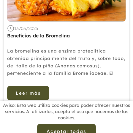
2019
2018
2017
13/03/2025
2016
Beneficios de la Bromelina
2015
La bromelina es una enzima proteolítica
2014
obtenida principalmente del fruto y, sobre todo,
del tallo de la piña (Ananas comosus),
2013
perteneciente a la familia Bromeliaceae. El
2012
tallo destaca por contener la mayor
concentración de esta enzima en comparación
Leer más
con el fruto. El ...
Aviso: Esta web utiliza cookies para poder ofrecer nuestros
servicios. Al utilizarlos, acepta el uso que hacemos de las
cookies.
INICIO
BUSCADOR PROFESIONALES
ACTUALIDAD
ESCUELAS RECOMENDADAS
COMISIONES
Aceptar todas