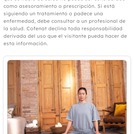
según un experto
como asesoramiento o prescripción. Si está
Julio
siguiendo un tratamiento o padece una
Junio
enfermedad, debe consultar a un profesional de
Mayo
la salud. Cofenat declina toda responsabilidad
Abril
derivada del uso que el visitante pueda hacer de
Marzo
esta información.
Febrero
Enero
2025
2024
2023
2022
2021
2020
2019