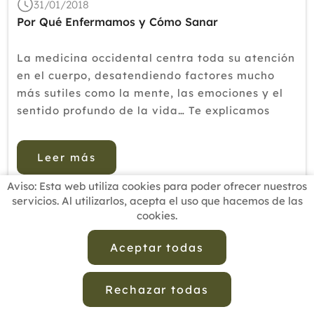
31/01/2018
Por Qué Enfermamos y Cómo Sanar
La medicina occidental centra toda su atención
en el cuerpo, desatendiendo factores mucho
más sutiles como la mente, las emociones y el
sentido profundo de la vida… Te explicamos
cómo sanar esos factores de naturaleza
sutilExisten pocas verdades absolutas en el
Leer más
mundo, y responder a la pregun...
Aviso: Esta web utiliza cookies para poder ofrecer nuestros
servicios. Al utilizarlos, acepta el uso que hacemos de las
cookies.
INICIO
BUSCADOR PROFESIONALES
ACTUALIDAD
ESCUELAS RECOMENDADAS
COMISIONES
Aceptar todas
CONTACTO
Rechazar todas
Aviso Legal
Política de Privacidad de Datos
Política de Calidad
Política de Cookies