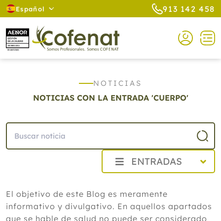
913 142 458
Español
NOTICIAS
NOTICIAS CON LA ENTRADA 'CUERPO'
ENTRADAS
2026
El objetivo de este Blog es meramente
Agosto
informativo y divulgativo. En aquellos apartados
Cistitis en verano: cinco remedios
naturales para aliviar los síntomas,
que se hable de salud no puede ser considerado