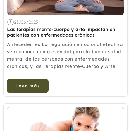
2018
2017
23/06/2025
2016
Las terapias mente-cuerpo y arte impactan en
pacientes con enfermedades crónicas
2015
Antecedentes La regulación emocional efectiva
2014
se reconoce como esencial para la buena salud
mental de las personas con enfermedades
2013
crónicas, y las Terapias Mente-Cuerpo y Arte
2012
(MBAT) podrían tener un efecto positivo en las
habilidades de regulación emocional en est...
Leer más