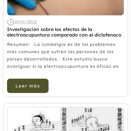
2018
2017
10/11/2022
2016
Investigación sobre los efectos de la
electroacupuntura comparado con el diclofenaco
2015
Resumen: La lumbalgia es de los problemas
2014
más comunes que sufren las personas de los
países desarrollados. Este estudio busca
2013
averiguar si la electroacupuntura es eficaz en
2012
el alivio del dolor, la inflamación y como
protector del tejido muscular en las l...
Leer más