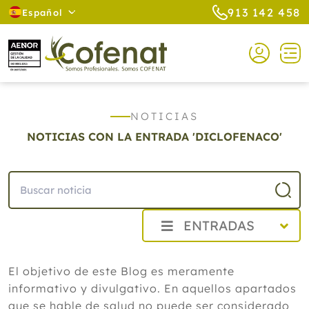
913 142 458
Español
NOTICIAS
NOTICIAS CON LA ENTRADA 'DICLOFENACO'
ENTRADAS
2026
El objetivo de este Blog es meramente
Agosto
informativo y divulgativo. En aquellos apartados
Cistitis en verano: cinco remedios
naturales para aliviar los síntomas,
que se hable de salud no puede ser considerado