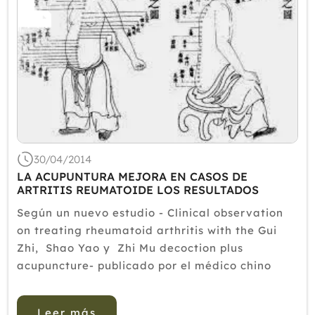
30/04/2014
LA ACUPUNTURA MEJORA EN CASOS DE
ARTRITIS REUMATOIDE LOS RESULTADOS
OBTENIDOS CON MEDICAMENTOS
Según un nuevo estudio - Clinical observation
on treating rheumatoid arthritis with the Gui
Zhi, Shao Yao y Zhi Mu decoction plus
acupuncture- publicado por el médico chino
Wang Zaizhen en The Journal of Chinese
Medicine 6.4 (2014): 89-90, la acupuntura
Leer más