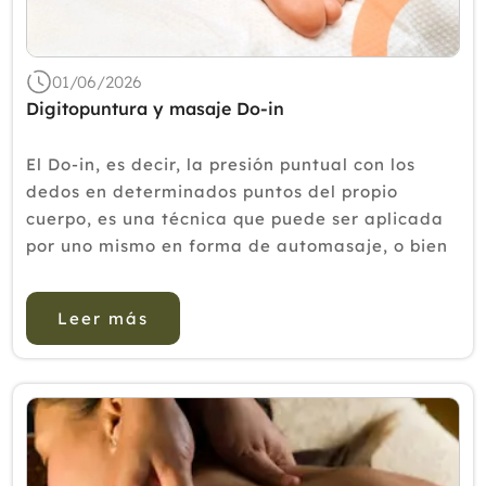
2018
2017
01/06/2026
2016
Digitopuntura y masaje Do-in
2015
El Do-in, es decir, la presión puntual con los
2014
dedos en determinados puntos del propio
cuerpo, es una técnica que puede ser aplicada
2013
por uno mismo en forma de automasaje, o bien
2012
por un masajista especializado o un acupuntor.
En general mejora el fl ujo de energía en el
Leer más
orga...