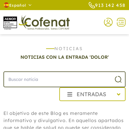
913 142 458
Español
NOTICIAS
NOTICIAS CON LA ENTRADA 'DOLOR'
ENTRADAS
2026
El objetivo de este Blog es meramente
Agosto
informativo y divulgativo. En aquellos apartados
Cistitis en verano: cinco remedios
naturales para aliviar los síntomas,
que se hable de salud no puede ser considerado