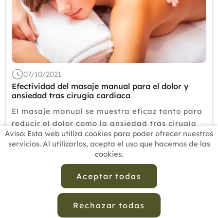
07/10/2021
Efectividad del masaje manual para el dolor y
ansiedad tras cirugía cardiaca
El masaje manual se muestra eficaz tanto para
reducir el dolor como la ansiedad tras cirugía
Aviso: Esta web utiliza cookies para poder ofrecer nuestros
cardiaca. OBJETIVO: Evaluar la efectividad del
servicios. Al utilizarlos, acepta el uso que hacemos de las
masaje manual sobre el dolor y la ansiedad de
cookies.
la cirugía cardíaca críticamente enferma.
DISEÑO: Un ensayo ...
Aceptar todas
Leer más
Rechazar todas