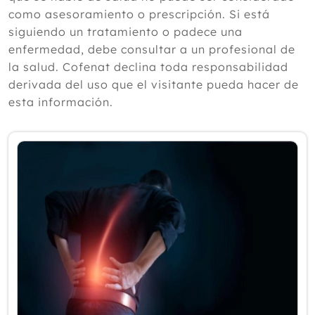
según un experto
como asesoramiento o prescripción. Si está
Julio
siguiendo un tratamiento o padece una
Junio
enfermedad, debe consultar a un profesional de
Mayo
la salud. Cofenat declina toda responsabilidad
Abril
derivada del uso que el visitante pueda hacer de
Marzo
esta información.
Febrero
Enero
2025
2024
2023
2022
2021
2020
2019