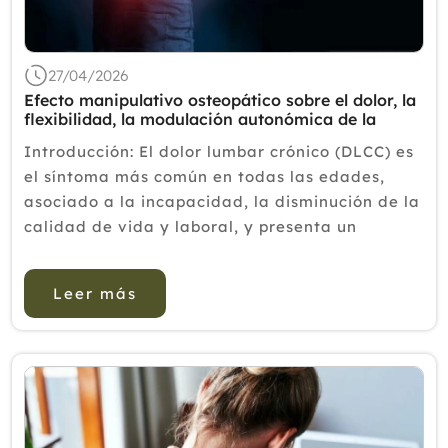
2018
2017
27/04/2026
2016
Efecto manipulativo osteopático sobre el dolor, la
flexibilidad, la modulación autonómica de la
2015
frecuencia cardíaca, la energía y el perfil térmico
Introducción: El dolor lumbar crónico (DLCC) es
en pacientes con lumbalgia crónica
2014
el síntoma más común en todas las edades,
asociado a la incapacidad, la disminución de la
2013
calidad de vida y laboral, y presenta un
2012
abordaje terapéutico complejo y desafiante. El
tratamiento manip...
Leer más