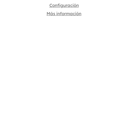
Configuración
Más información
16/09/2021
Acupuntura para la depresión crónica
relacionada con el dolor
Acupuntura para la depresión crónica
relacionada con el dolor: una revisión
sistemática y un metanálisis. Objetivo: El