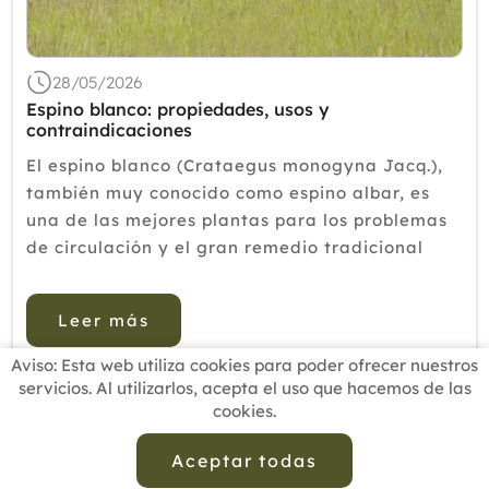
2018
2017
28/05/2026
2016
Espino blanco: propiedades, usos y
contraindicaciones
2015
El espino blanco (Crataegus monogyna Jacq.),
2014
también muy conocido como espino albar, es
una de las mejores plantas para los problemas
2013
de circulación y el gran remedio tradicional
2012
para tratar la hipertensión arterial y las
arritmias, de ahí que sea habitual encontrarl...
Leer más
Aviso: Esta web utiliza cookies para poder ofrecer nuestros
servicios. Al utilizarlos, acepta el uso que hacemos de las
cookies.
INICIO
BUSCADOR PROFESIONALES
ACTUALIDAD
ESCUELAS RECOMENDADAS
COMISIONES
Aceptar todas
CONTACTO