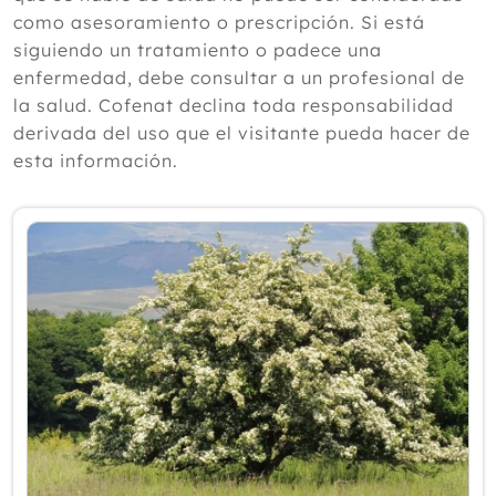
según un experto
como asesoramiento o prescripción. Si está
Julio
siguiendo un tratamiento o padece una
Junio
enfermedad, debe consultar a un profesional de
Mayo
la salud. Cofenat declina toda responsabilidad
Abril
derivada del uso que el visitante pueda hacer de
Marzo
esta información.
Febrero
Enero
2025
2024
2023
2022
2021
2020
2019