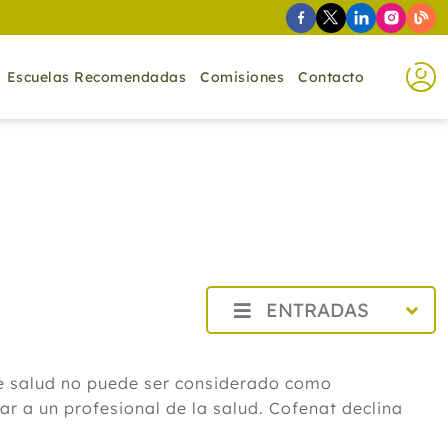
Escuelas Recomendadas
Comisiones
Contacto
ENTRADAS
2026
Agosto
de salud no puede ser considerado como
Cistitis en verano: cinco remedios
r a un profesional de la salud. Cofenat declina
naturales para aliviar los síntomas,
según un experto