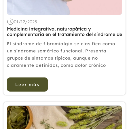
2018
2017
01/12/2025
2016
Medicina integrativa, naturopática y
complementaria en el tratamiento del síndrome de
2015
fibromialgia
El síndrome de fibromialgia se clasifica como
2014
un síndrome somático funcional. Presenta
grupos de síntomas típicos, aunque no
2013
claramente definidos, como dolor crónico
2012
generalizado, sueño no reparador y tendencia
al agotamiento físico o ment...
Leer más