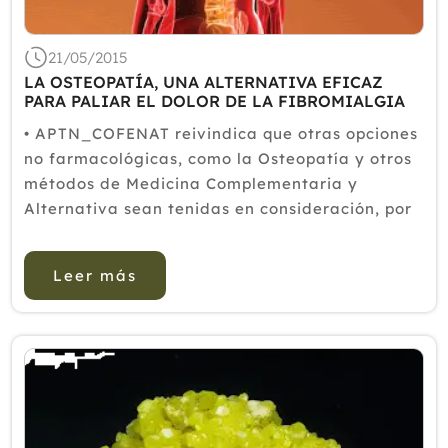
21/05/2015
LA OSTEOPATÍA, UNA ALTERNATIVA EFICAZ
PARA PALIAR EL DOLOR DE LA FIBROMIALGIA
• APTN_COFENAT reivindica que otras opciones
no farmacológicas, como la Osteopatía y otros
métodos de Medicina Complementaria y
Alternativa sean tenidas en consideración, por
su demanda, sus beneficios sobre la salud y el
ahorro sobre el coste que puede suponer en
Leer más
esta enfermedad. La ...