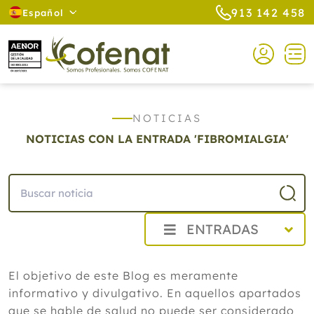
913 142 458
Español
NOTICIAS
NOTICIAS CON LA ENTRADA 'FIBROMIALGIA'
ENTRADAS
2026
El objetivo de este Blog es meramente
Agosto
informativo y divulgativo. En aquellos apartados
Cistitis en verano: cinco remedios
naturales para aliviar los síntomas,
que se hable de salud no puede ser considerado