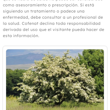
Cistitis en verano: cinco remedios
como asesoramiento o prescripción. Si está
naturales para aliviar los síntomas,
siguiendo un tratamiento o padece una
según un experto
enfermedad, debe consultar a un profesional de
Julio
la salud. Cofenat declina toda responsabilidad
Junio
derivada del uso que el visitante pueda hacer de
Mayo
esta información.
Abril
Marzo
Febrero
Enero
2025
2024
2023
2022
2021
2020