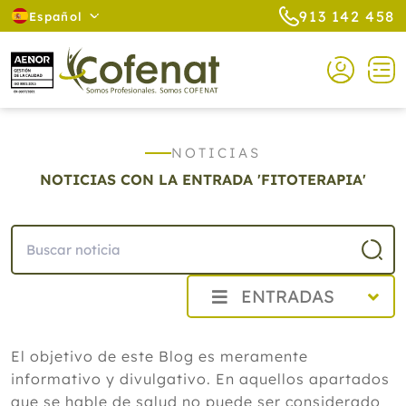
913 142 458
Español
NOTICIAS
NOTICIAS CON LA ENTRADA 'FITOTERAPIA'
ENTRADAS
2026
El objetivo de este Blog es meramente
Agosto
informativo y divulgativo. En aquellos apartados
La eficacia de la acupuntura para el
dolor crónico asociado a la depresión
que se hable de salud no puede ser considerado