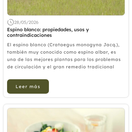
2019
2018
28/05/2026
Espino blanco: propiedades, usos y
2017
contraindicaciones
2016
El espino blanco (Crataegus monogyna Jacq.),
2015
también muy conocido como espino albar, es
una de las mejores plantas para los problemas
2014
de circulación y el gran remedio tradicional
2013
para tratar la hipertensión arterial y las
arritmias, de ahí que sea habitual encontrarl...
2012
Leer más