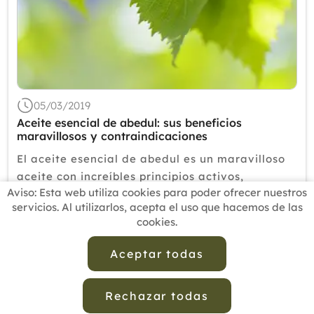
05/03/2019
Aceite esencial de abedul: sus beneficios
maravillosos y contraindicaciones
El aceite esencial de abedul es un maravilloso
aceite con increíbles principios activos,
Aviso: Esta web utiliza cookies para poder ofrecer nuestros
especialmente útil a la hora de eliminar toxinas
servicios. Al utilizarlos, acepta el uso que hacemos de las
y purificar nuestro organismo.Hoja de AbedulEl
cookies.
abedul es utilizado en aromaterapia, gracias a
que el aceite esencial de abedul posee
Aceptar todas
Leer más
importantes beneficios y...
Rechazar todas