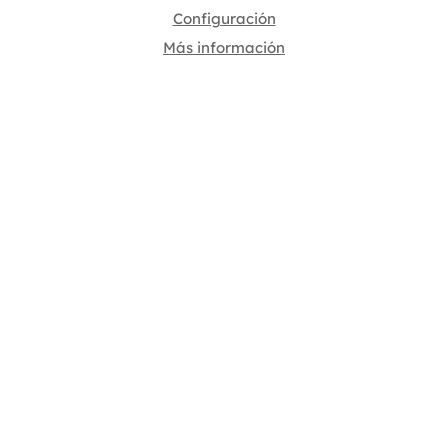
Configuración
Más información
24/01/2019
Ejercicios para la incontinencia urinaria y 1
infusión calmante
La incontinencia urinaria puede ser causada
por tener los músculos débiles del suelo pélvico.
En este caso, existen ejercicios para la
incontinencia urinaria que ayudan a fortalecer
esta zona.La incontinencia urinaria puede