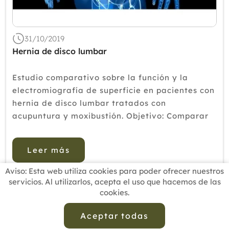
2018
2017
31/10/2019
2016
Hernia de disco lumbar
2015
Estudio comparativo sobre la función y la
2014
electromiografía de superficie en pacientes con
hernia de disco lumbar tratados con
2013
acupuntura y moxibustión. Objetivo: Comparar
2012
las diferencias en la función clínica y la
miodinia lumbar y abdominal en pacientes c...
Leer más
Aviso: Esta web utiliza cookies para poder ofrecer nuestros
servicios. Al utilizarlos, acepta el uso que hacemos de las
cookies.
INICIO
BUSCADOR PROFESIONALES
ACTUALIDAD
ESCUELAS RECOMENDADAS
COMISIONES
Aceptar todas
CONTACTO