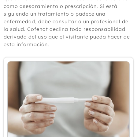
Cistitis en verano: cinco remedios
como asesoramiento o prescripción. Si está
naturales para aliviar los síntomas,
siguiendo un tratamiento o padece una
según un experto
enfermedad, debe consultar a un profesional de
Julio
la salud. Cofenat declina toda responsabilidad
Junio
derivada del uso que el visitante pueda hacer de
Mayo
esta información.
Abril
Marzo
Febrero
Enero
2025
2024
2023
2022
2021
2020