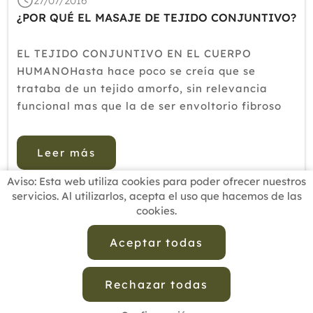
27/07/2016
2018
¿POR QUÉ EL MASAJE DE TEJIDO CONJUNTIVO?
2017
EL TEJIDO CONJUNTIVO EN EL CUERPO
2016
HUMANOHasta hace poco se creía que se
trataba de un tejido amorfo, sin relevancia
2015
funcional mas que la de ser envoltorio fibroso
2014
de estructuras del organismo, sin embargo,
estudios recientes ha demostrado su gran
2013
Leer más
importancia.Bases estructurales del Tejido
2012
Conect...
Aviso: Esta web utiliza cookies para poder ofrecer nuestros
servicios. Al utilizarlos, acepta el uso que hacemos de las
cookies.
INICIO
BUSCADOR PROFESIONALES
ACTUALIDAD
ESCUELAS RECOMENDADAS
COMISIONES
Aceptar todas
CONTACTO
Rechazar todas
Aviso Legal
Política de Privacidad de Datos
Política de Calidad
Política de Cookies