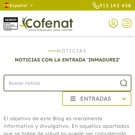
913 142 458
Español
NOTICIAS
NOTICIAS CON LA ENTRADA 'INMADUREZ'
ENTRADAS
2026
El objetivo de este Blog es meramente
Agosto
informativo y divulgativo. En aquellos apartados
Cistitis en verano: cinco remedios
naturales para aliviar los síntomas,
que se hable de salud no puede ser considerado