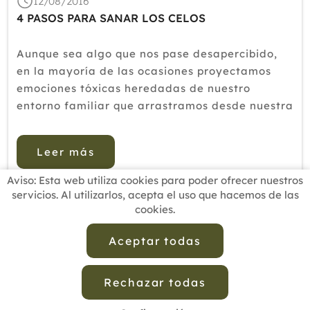
12/08/2016
2018
4 PASOS PARA SANAR LOS CELOS
2017
Aunque sea algo que nos pase desapercibido,
2016
en la mayoría de las ocasiones proyectamos
emociones tóxicas heredadas de nuestro
2015
entorno familiar que arrastramos desde nuestra
2014
infancia sobre la forma en que nos vemos a
nosotros mismos y a los demás.Los celos se
2013
Leer más
gestan a edad muy temprana, cuando ...
2012
Aviso: Esta web utiliza cookies para poder ofrecer nuestros
servicios. Al utilizarlos, acepta el uso que hacemos de las
cookies.
INICIO
BUSCADOR PROFESIONALES
ACTUALIDAD
ESCUELAS RECOMENDADAS
COMISIONES
Aceptar todas
CONTACTO
Rechazar todas
Aviso Legal
Política de Privacidad de Datos
Política de Calidad
Política de Cookies