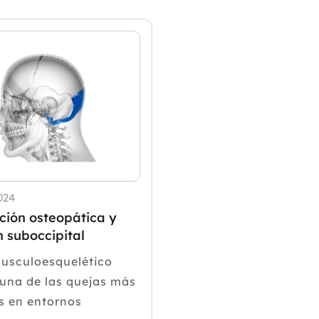
024
ción osteopática y
n suboccipital
musculoesquelético
una de las quejas más
s en entornos