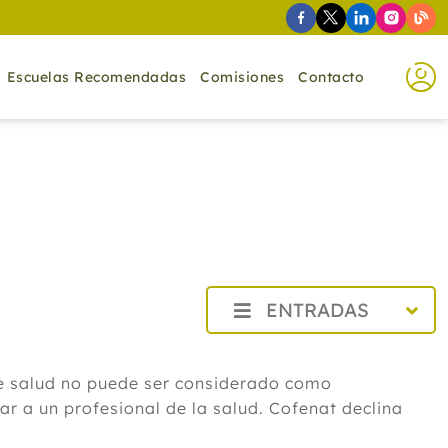
Escuelas Recomendadas
Comisiones
Contacto
ENTRADAS
2026
Agosto
de salud no puede ser considerado como
Cistitis en verano: cinco remedios
r a un profesional de la salud. Cofenat declina
naturales para aliviar los síntomas,
según un experto