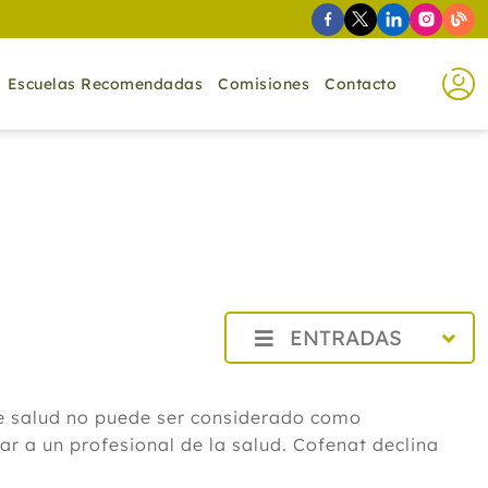
Escuelas Recomendadas
Comisiones
Contacto
ENTRADAS
2026
Agosto
de salud no puede ser considerado como
Cistitis en verano: cinco remedios
r a un profesional de la salud. Cofenat declina
naturales para aliviar los síntomas,
según un experto