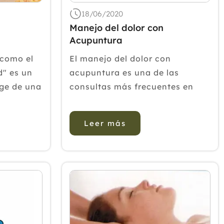
18/06/2020
Manejo del dolor con
Acupuntura
 como el
El manejo del dolor con
d" es un
acupuntura es una de las
rge de una
consultas más frecuentes en
iguo
Medicina China y la utilidad de
de masaje
la acupuntura en casos de dolor
Leer más
u fecha de
agudo o crónico es
o se
ampliamente difundida y
000 años
verificada. La acupuntura es
una herramienta reconocida
para el manejo del dolor por sus
beneficios...