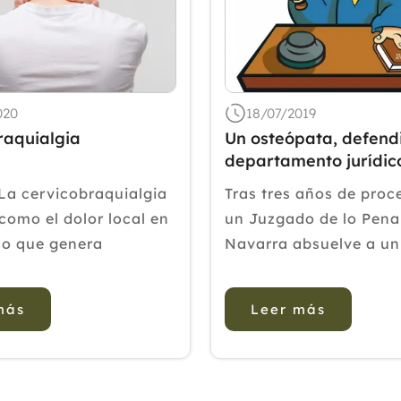
020
18/07/2019
raquialgia
Un osteópata, defendi
departamento jurídic
COFENAT, gana la bat
La cervicobraquialgia
Tras tres años de proc
judicial al Colegio de
 como el dolor local en
un Juzgado de lo Pena
Fisioterapeutas
llo que genera
Navarra absuelve a un
ón hacia el miembro
osteópata que había s
(hombro -brazo)
acusado por la comisi
más
Leer más
 ser la lumbociática de
presunto delito de int
midades superiores.
profesional. El Juez ab
mas más frecuentes...
osteópata, defendido p
departamento jurídico 