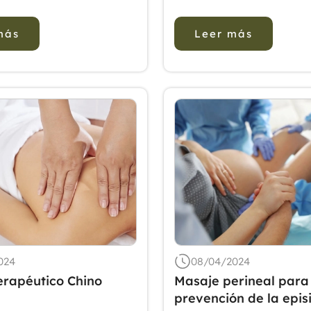
ina para la fiebre
fuerza, agilidad y con
a. Métodos y
mental, lo que a menu
más
Leer más
s: Se realizó una
tensión física y psicoló
en las bases de datos
bien la terapia de mas
mbase, el Registro
reconocida por mejora
Central de Ensayos
recuperaci&...
o...
024
08/04/2024
erapéutico Chino
Masaje perineal para
prevención de la epis