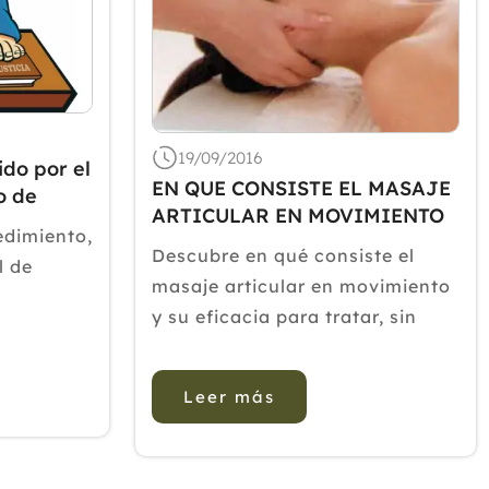
19/09/2016
do por el
EN QUE CONSISTE EL MASAJE
o de
ARTICULAR EN MOVIMIENTO
alla
edimiento,
Descubre en qué consiste el
l de
masaje articular en movimiento
y su eficacia para tratar, sin
ido
dolor, tortícolis, esguinces,
ón de un
tendinitis y otras lesiones.Es la
rusismo
Leer más
práctica del Quiromasaje
suelve al
aplicado a cualquiera de las
or el
articulaciones: cervicales,
de COF...