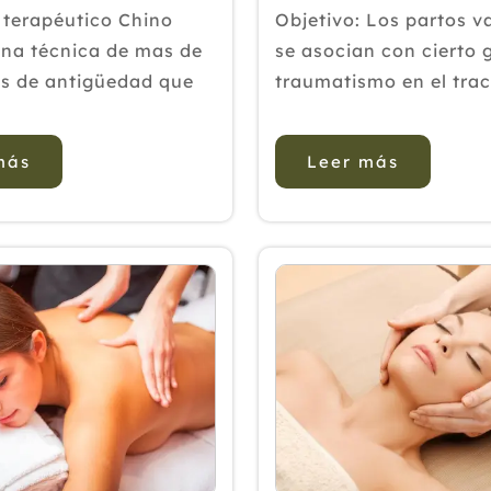
durante el parto
 terapéutico Chino
Objetivo: Los partos v
una técnica de mas de
se asocian con cierto 
s de antigüedad que
traumatismo en el tra
 a la Medicina
genital, con important
al China, busca
morbilidad a corto y la
más
Leer más
r y equilibrar el flujo
La conciencia de la mo
 energía (Qi) del
después de un trauma
liviando dolores del
perineal ha llevado a l
músculo
aplicación de diferent
cut...
intervenciones durante 