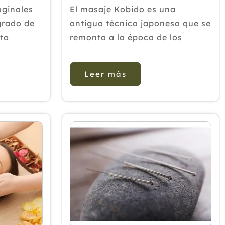
aginales
El masaje Kobido es una
grado de
antigua técnica japonesa que se
cto
remonta a la época de los
e
samuráis. Se originó en el siglo
rgo plazo.
XV en Kioto, Japón, siendo
Leer más
rbilidad
creado por una mujer llamada
tismo
Chiaki Ishikawa. Esta técnica se
a
desarrolló con el propósito de
es
propor...
la ...