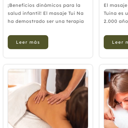
¡Beneficios dinámicos para la
El masaje
salud infantil! El masaje Tui Na
Tuina es 
ha demostrado ser una terapia
2.000 año
eficaz y segura para mejorar la
pertenece
salud y el bienestar en personas
Tradicion
Leer más
Leer 
de todas las edades. Si bien es
restablece
conocido por sus beneficios en
natural de
adultos, hoy nos
cuerpo, a
enfocaremos prevención...
sistema 
esquel&ea