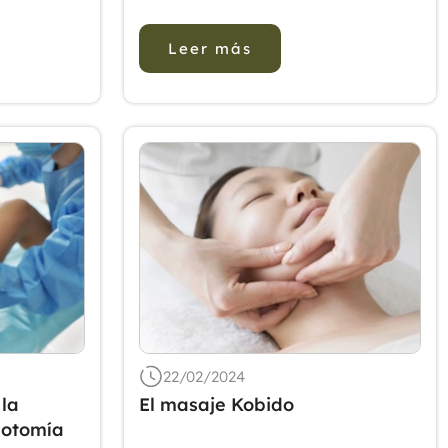
centración
farmacológicos para el dolor
2018
do genera
lumbar crónico, los interesados
2017
Leer más
gica. Si
han solicitado estudios
2016
aje es
pragmáticos de efectividad en
r la
2015
la atención primaria de salud en
el "mundo real". ...
2014
2013
2012
22/02/2024
 la
El masaje Kobido
iotomía