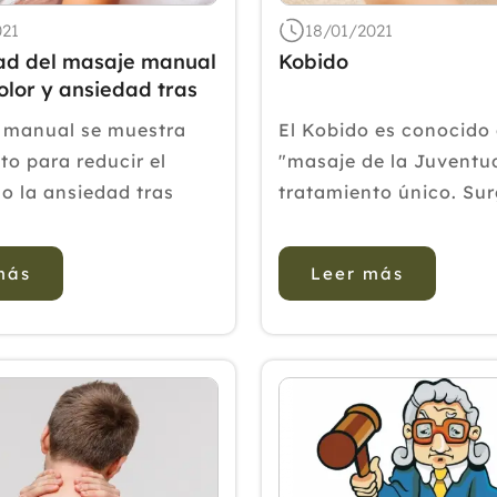
021
18/01/2021
dad del masaje manual
Kobido
olor y ansiedad tras
ardiaca
 manual se muestra
El Kobido es conocido
to para reducir el
"masaje de la Juventu
o la ansiedad tras
tratamiento único. Su
ardiaca. OBJETIVO:
rama de Anma, un ant
 efectividad del
sistema de la terapia 
más
Leer más
nual sobre el dolor y
tradicional japonés. S
d de la cirugía
origen es incierta, per
críticamente enferma.
remonta hace unos 7.
n ensayo ...
en China, se desar...