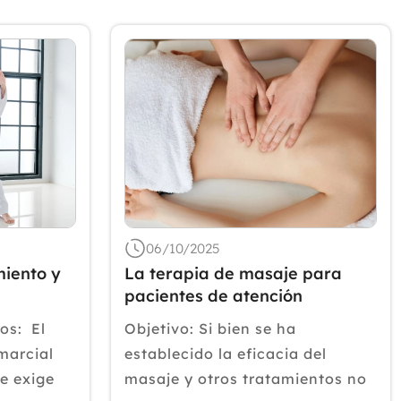
Julio
Junio
Mayo
Abril
Marzo
Febrero
Enero
2025
2024
2023
06/10/2025
miento y
La terapia de masaje para
2022
pacientes de atención
2021
kwondo
primaria con dolor lumbar
os: El
Objetivo: Si bien se ha
crónico: resultados
2020
marcial
establecido la eficacia del
2019
e exige
masaje y otros tratamientos no