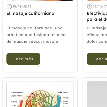
29/01/2024
07/10/2
El masaje californiano
Efectivi
para el d
cirugía c
El masaje californiano, una
El masaje
práctica que fusiona técnicas
eficaz tan
de masaje sueco, masaje
dolor com
circulatorio y trabajo corporal,
cirugía c
tiene sus raíces en la década de
Evaluar la
Leer más
Leer 
1960 en California, Estados
masaje ma
Unidos. Fue desarrollado por un
la ansieda
grupo de terapeutas corporales
cardíaca 
que buscaban una
DISEÑO: U
aproximaci&oa...