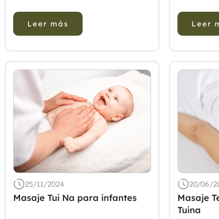
tradicional china (MTC)
masaje Tu
combinada con la terapia de
pediátric
Leer más
Leer 
masaje chino (Tui Na) para la
resultado
espondilosis cervical (EC).
búsqueda 
Métodos: Se realizó una
PubMed, E
búsqueda exhaustiva en
Cochrane 
múltiple...
Controlad
25/11/2024
20/06/2
Masaje Tui Na para infantes
Masaje T
Tuina