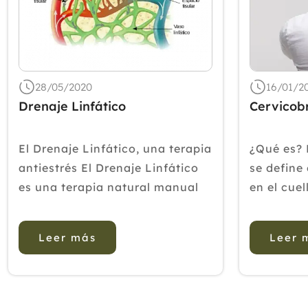
28/05/2020
16/01/2
Drenaje Linfático
Cervicob
El Drenaje Linfático, una terapia
¿Qué es? 
antiestrés El Drenaje Linfático
se define
es una terapia natural manual
en el cue
que tiene como objetivo
irradiaci
eliminar o reducir los edemas
superior 
Leer más
Leer 
(básicamente son hinchazones
vendría a
generados por un líquido de
las extre
nuestro organismo llamada
Sus sínto
linfa). Es una té...