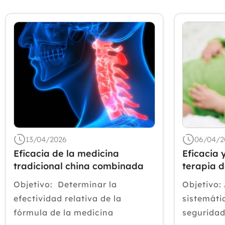
13/04/2026
06/04/2
Eficacia de la medicina
Eficacia 
tradicional china combinada
terapia 
con la terapia de masaje en la
la fiebre
Objetivo: Determinar la
Objetivo:
espondilosis cervical
efectividad relativa de la
sistemáti
fórmula de la medicina
seguridad