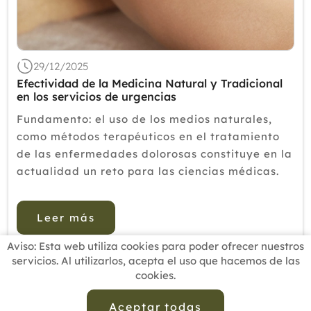
2019
2018
2017
29/12/2025
2016
Efectividad de la Medicina Natural y Tradicional
en los servicios de urgencias
2015
Fundamento: el uso de los medios naturales,
2014
como métodos terapéuticos en el tratamiento
de las enfermedades dolorosas constituye en la
2013
actualidad un reto para las ciencias médicas.
2012
Objetivo: evaluar la efectividad de la
aplicación de la Medicina Natural y
Leer más
Tradiciona...
Aviso: Esta web utiliza cookies para poder ofrecer nuestros
servicios. Al utilizarlos, acepta el uso que hacemos de las
cookies.
INICIO
BUSCADOR PROFESIONALES
ACTUALIDAD
ESCUELAS RECOMENDADAS
COMISIONES
Aceptar todas