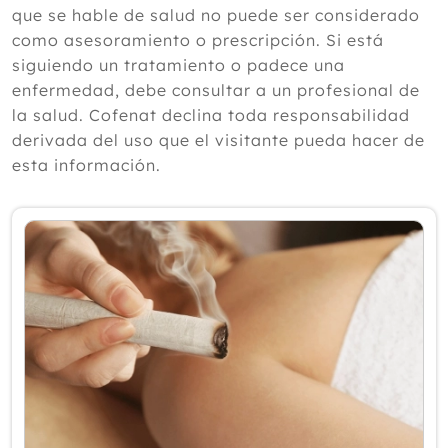
naturales para aliviar los síntomas,
que se hable de salud no puede ser considerado
según un experto
como asesoramiento o prescripción. Si está
Julio
siguiendo un tratamiento o padece una
Junio
enfermedad, debe consultar a un profesional de
Mayo
la salud. Cofenat declina toda responsabilidad
Abril
derivada del uso que el visitante pueda hacer de
Marzo
esta información.
Febrero
Enero
2025
2024
2023
2022
2021
2020