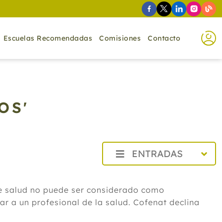
Escuelas Recomendadas
Comisiones
Contacto
OS'
ENTRADAS
2026
Agosto
de salud no puede ser considerado como
Cistitis en verano: cinco remedios
r a un profesional de la salud. Cofenat declina
naturales para aliviar los síntomas,
según un experto