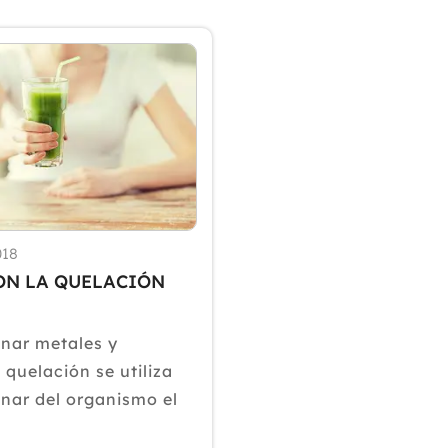
018
ON LA QUELACIÓN
inar metales y
 quelación se utiliza
inar del organismo el
 toxinas, sobre todo