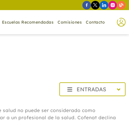
Escuelas Recomendadas
Comisiones
Contacto
ENTRADAS
2026
Agosto
de salud no puede ser considerado como
Cistitis en verano: cinco remedios
r a un profesional de la salud. Cofenat declina
naturales para aliviar los síntomas,
según un experto