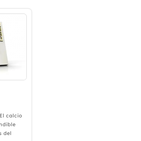
Julio
Junio
Mayo
Abril
Marzo
Febrero
Enero
2025
2024
2023
2022
2021
l calcio
2020
ndible
2019
 del